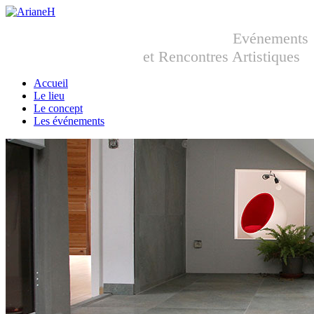
Evénements
et Rencontres Artistiques
Accueil
Le lieu
Le concept
Les événements