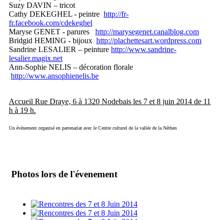
Suzy DAVIN – tricot
Cathy DEKEGHEL - peintre
http://fr-
fr.facebook.com/cdekeghel
Maryse GENET - parures
http://marysegenet.canalblog.com
Bridgid HEMING - bijoux
http://plachettesart.wordpress.com
Sandrine LESALIER – peinture
http://www.sandrine-
lesalier.magix.net
Ann-Sophie NELIS – décoration florale
http://www.ansophienelis.be
Accueil Rue Draye, 6 à 1320 Nodebais les 7 et 8 juin 2014 de 11
h à 19 h.
Un événement organisé en partenariat avec le Centre culturel de la vallée de la Néthen
Photos lors de l'évenement